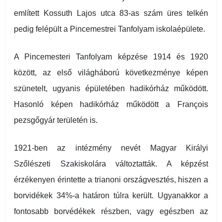
említett Kossuth Lajos utca 83-as szám üres telkén
pedig felépült a Pincemestrei Tanfolyam iskolaépülete.
A Pincemesteri Tanfolyam képzése 1914 és 1920
között, az első világháború következménye képen
szünetelt, ugyanis épületében hadikórház működött.
Hasonló képen hadikórház működött a François
pezsgőgyár területén is.
1921-ben az intézmény nevét Magyar Királyi
Szőlészeti Szakiskolára változtatták. A képzést
érzékenyen érintette a trianoni országvesztés, hiszen a
borvidékek 34%-a határon túlra került. Ugyanakkor a
fontosabb borvédékek részben, vagy egészben az