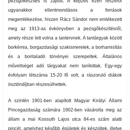
pezsgőkészítés is zajlott. A képzés ezen részéről
ugyanakkor ellentmondásos a források
megemlékezése, hiszen Rácz Sándor nem emlékezett
meg az 1913-as évkönyvben a pezsgőkészítésről,
amely része lett volna a tantervnek. A tantárgyak között
borkémia, borgazdasági szakismeretek, a borhamisítás
és a boritaladó törvényei szerepeltek. Általános
műveltséget adó tárgyakat nem tanítottak. Egy-egy
évfolyam létszáma 15-20 fő volt, a rászoruló diákok
ösztöndíjban részesülhettek.
A szintén 1901-ben alapított Magyar Királyi Állami
Pincegazdaság számára 1902-ben vásárolta meg az
állam a mai Kossuth Lajos utca 84-es szám alatti
pincét, amelyhez később épületek és készültek, illetve