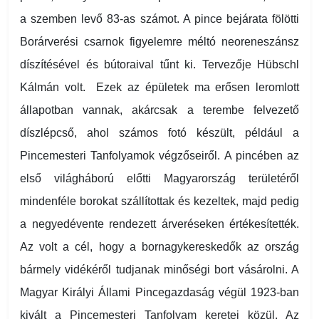
a szemben levő 83-as számot. A pince bejárata fölötti
Borárverési csarnok figyelemre méltó neoreneszánsz
díszítésével és bútoraival tűnt ki. Tervezője Hübschl
Kálmán volt.
Ezek az épületek ma erősen leromlott
állapotban vannak, akárcsak a terembe felvezető
díszlépcső, ahol számos fotó készült, például a
Pincemesteri Tanfolyamok végzőseiről. A pincében az
első világháború előtti Magyarország területéről
mindenféle borokat szállítottak és kezeltek, majd pedig
a negyedévente rendezett árveréseken értékesítették.
Az volt a cél, hogy a bornagykereskedők az ország
bármely vidékéről tudjanak minőségi bort vásárolni. A
Magyar Királyi Állami Pincegazdaság végül 1923-ban
kivált a Pincemesteri Tanfolyam keretei közül. Az